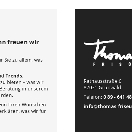
nn freuen wir
r Sie zu allem, was
nd
Trends
.
Rathausstraße 6
zu bieten – was wir
82031 Grünwald
n Beratung in unserem
ürden.
Telefon:
0 89 - 641 4
 von Ihren Wünschen
info@thomas-friseu
klären, was wir für