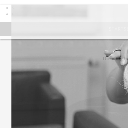
<
>
STARTS
Dienstag b