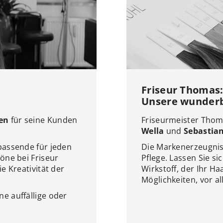
Friseur Thomas
Unsere wunder
ren
für seine Kunden
Friseurmeister Thom
Wella
und
Sebastia
 passende für jeden
Die Markenerzeugnis
höne bei Friseur
Pflege. Lassen Sie s
e Kreativität der
Wirkstoff, der Ihr H
Möglichkeiten, vor al
e auffällige oder