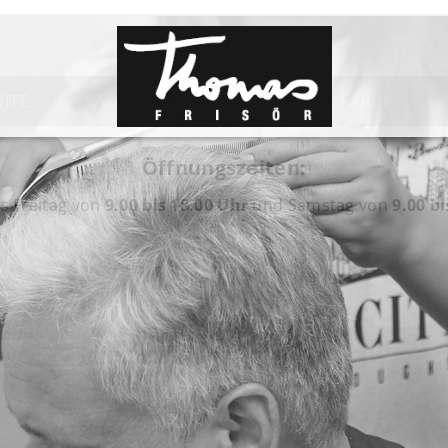
EITE
SALON
PRODUKTE
FARBE
Öffnungszeiten:
is Freitag von
9.00 bis 18.00 Uhr
und Samstag von
9.00 b