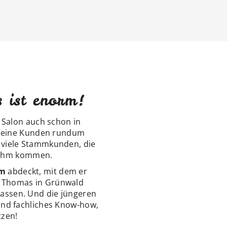
s ist enorm!
m Salon auch schon in
, seine Kunden rundum
e viele Stammkunden, die
u ihm kommen.
um
abdeckt, mit dem er
ur Thomas in Grünwald
lassen. Und die jüngeren
nd fachliches Know-how,
tzen!